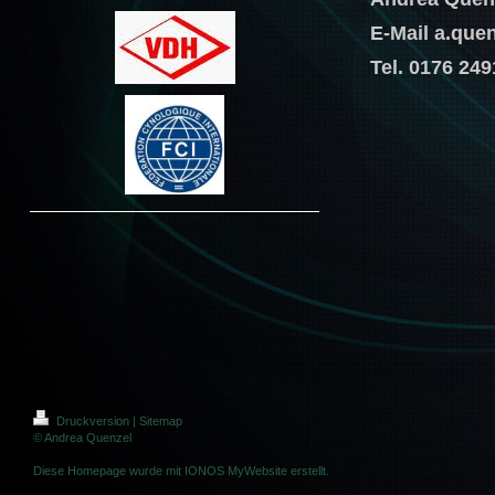
E-Mail a.qu
Tel. 0176 24
Druckversion
|
Sitemap
© Andrea Quenzel
Diese Homepage wurde mit
IONOS MyWebsite
erstellt.